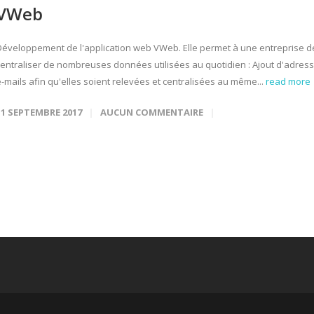
VWeb
Développement de l'application web VWeb. Elle permet à une entreprise d
centraliser de nombreuses données utilisées au quotidien : Ajout d'adres
e-mails afin qu'elles soient relevées et centralisées au même...
read more
11 SEPTEMBRE 2017
AUCUN COMMENTAIRE