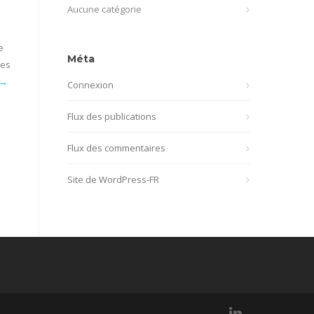
Aucune catégorie
e
Méta
ses
 →
Connexion
Flux des publications
Flux des commentaires
Site de WordPress-FR